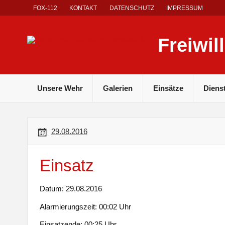
Skip
FOX-112
KONTAKT
DATENSCHUTZ
IMPRESSUM
to
content
Freiwi
Unsere Wehr
Galerien
Einsätze
Diens
29.08.2016
Einsatz
Datum: 29.08.2016
Alarmierungszeit: 00:02 Uhr
Einsatzende: 00:25 Uhr