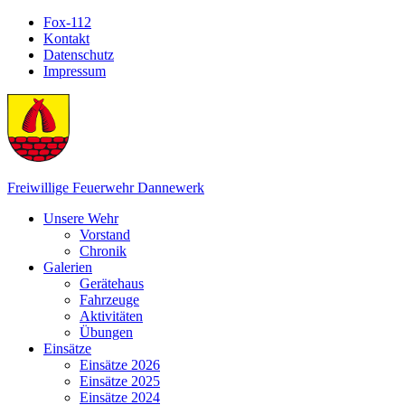
Skip
Fox-112
to
Kontakt
content
Datenschutz
Impressum
Freiwillige Feuerwehr Dannewerk
Unsere Wehr
Vorstand
Chronik
Galerien
Gerätehaus
Fahrzeuge
Aktivitäten
Übungen
Einsätze
Einsätze 2026
Einsätze 2025
Einsätze 2024