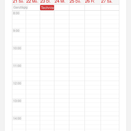
21
22
23
24
25
26
27
So.
Mo.
Di.
Mi.
Do.
Fr.
Sa.
Ganztägig
Technischer Dienst Gruppenführer
8:00
9:00
10:00
11:00
12:00
13:00
14:00