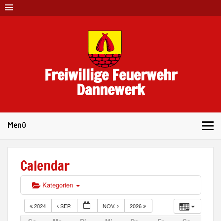
Skip
to
content
Freiwillige Feuerwehr
Dannewerk
Menü
Calendar
Kategorien
2024
SEP.
NOV.
2026