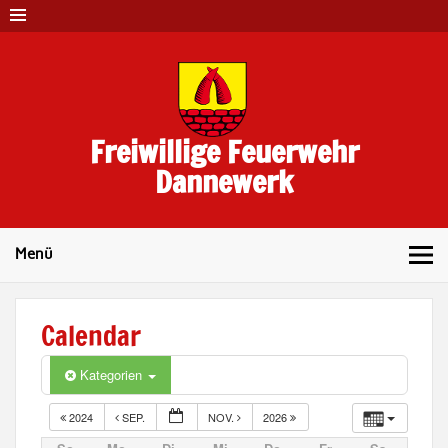
Skip
to
content
Freiwillige Feuerwehr
Dannewerk
Menü
Calendar
Kategorien
2024
SEP.
NOV.
2026