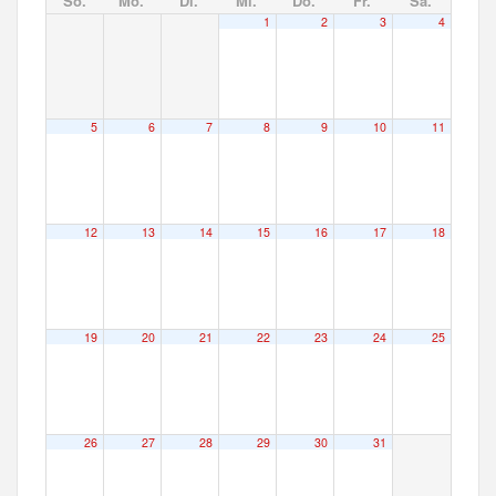
So.
Mo.
Di.
Mi.
Do.
Fr.
Sa.
1
2
3
4
5
6
7
8
9
10
11
12
13
14
15
16
17
18
19
20
21
22
23
24
25
26
27
28
29
30
31